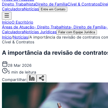
Direito Trabalhista
Direito de Família
Cível & Contratos
Dire
Calculadora
Notícias
Entre em Contato
Início
O Escritório
Áreas de Atuação
- Direito Trabalhista
- Direito de Família
-
Calculadora
Notícias Jurídicas
Falar com Equipe Jurídica
Início
/
Notícias
/
A importância da revisão de contratos com
Cível & Contratos
A importância da revisão de contrato
28 Mar 2026
5 min de leitura
Compartilhar: