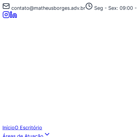
contato@matheusborges.adv.br
Seg - Sex: 09:00 -
Início
O Escritório
Áreas de Atuação